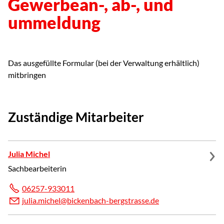
Gewerbean-, ab-, und
ummeldung
Das ausgefüllte Formular (bei der Verwaltung erhältlich)
mitbringen
Zuständige Mitarbeiter
Julia Michel
Sachbearbeiterin
06257-933011
j
l
m
ch
l
b
ck
nb
ch-b
rgstr
ss
d