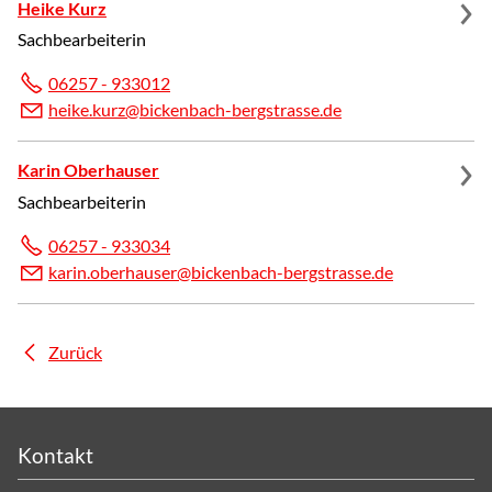
Heike Kurz
Sachbearbeiterin
06257 - 933012
h
k
k
rz
b
ck
nb
ch-b
rgstr
ss
d
Karin Oberhauser
Sachbearbeiterin
06257 - 933034
k
r
n
b
rh
s
r
b
ck
nb
ch-b
rgstr
ss
d
Zurück
Kontakt