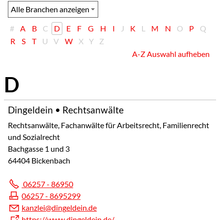
#
A
B
C
D
E
F
G
H
I
J
K
L
M
N
O
P
Q
R
S
T
U
V
W
X
Y
Z
A-Z Auswahl aufheben
Dingeldein • Rechtsanwälte
Rechtsanwälte, Fachanwälte für Arbeitsrecht, Familienrecht
und Sozialrecht
Bachgasse 1 und 3
64404 Bickenbach
06257 - 86950
06257 - 8695299
k
nzl
d
ng
ld
n
d
https://www.dingeldein.de/