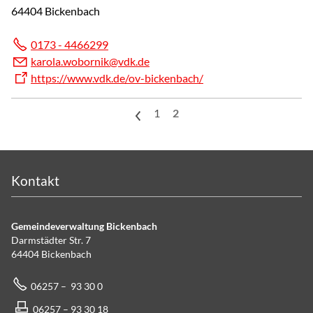
64404 Bickenbach
0173 - 4466299
k
r
l
w
b
rn
k
vdk
d
https://www.vdk.de/ov-bickenbach/
<
1
2
Kontakt
Gemeindeverwaltung Bickenbach
Darmstädter Str. 7
64404 Bickenbach
06257 – 93 30 0
06257 – 93 30 18