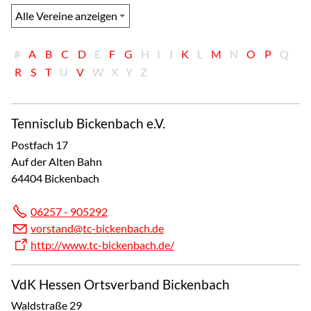
#
A
B
C
D
E
F
G
H
I
J
K
L
M
N
O
P
Q
R
S
T
U
V
W
X
Y
Z
Tennisclub Bickenbach e.V.
Postfach 17
Auf der Alten Bahn
64404 Bickenbach
06257 - 905292
v
rst
nd
tc-b
ck
nb
ch
d
http://www.tc-bickenbach.de/
VdK Hessen Ortsverband Bickenbach
Waldstraße 29