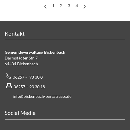
<
1
2
3
4
>
Kontakt
Gemeindeverwaltung Bickenbach
Darmstädter Str. 7
64404 Bickenbach
06257 – 93 30 0
06257 – 93 30 18
info@bickenbach-bergstrasse.de
Social Media