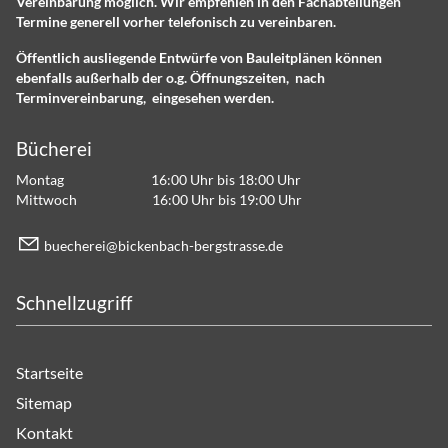
Vereinbarung möglich. Wir empfehlen in den Fachabteilungen
Termine generell vorher telefonisch zu vereinbaren.
Öffentlich ausliegende Entwürfe von Bauleitplänen können
ebenfalls außerhalb der o.g. Öffnungszeiten, nach
Terminvereinbarung, eingesehen werden.
Bücherei
Montag 16:00 Uhr bis 18:00 Uhr
Mittwoch 16:00 Uhr bis 19:00 Uhr
b
ch
r
b
ck
nb
ch-b
rgstr
ss
d
Schnellzugriff
Startseite
Sitemap
Kontakt