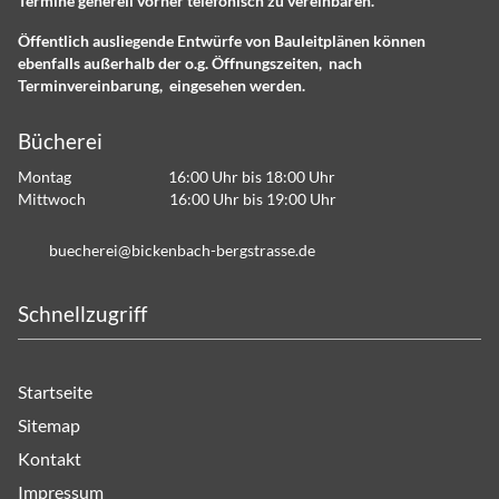
Termine generell vorher telefonisch zu vereinbaren.
Öffentlich ausliegende Entwürfe von Bauleitplänen können
ebenfalls außerhalb der o.g. Öffnungszeiten, nach
Terminvereinbarung, eingesehen werden.
Bücherei
Montag 16:00 Uhr bis 18:00 Uhr
Mittwoch 16:00 Uhr bis 19:00 Uhr
b
ch
r
b
ck
nb
ch-b
rgstr
ss
d
Schnellzugriff
Startseite
Sitemap
Kontakt
Impressum