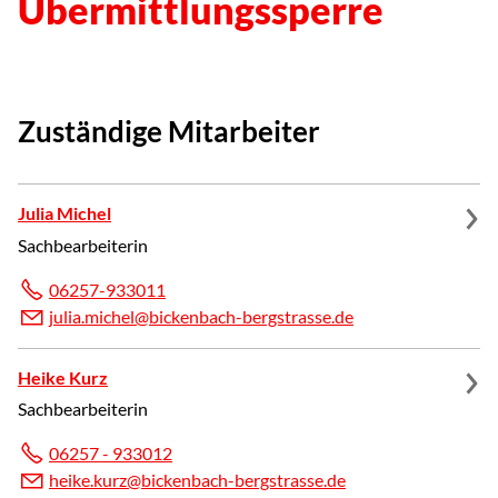
Übermittlungssperre
Zuständige Mitarbeiter
Julia Michel
Sachbearbeiterin
06257-933011
j
l
m
ch
l
b
ck
nb
ch-b
rgstr
ss
d
Heike Kurz
Sachbearbeiterin
06257 - 933012
h
k
k
rz
b
ck
nb
ch-b
rgstr
ss
d