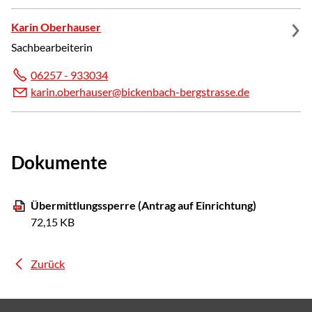
Karin Oberhauser
Sachbearbeiterin
06257 - 933034
k
r
n
b
rh
s
r
b
ck
nb
ch-b
rgstr
ss
d
Dokumente
Übermittlungssperre (Antrag auf Einrichtung)
72,15 KB
Zurück