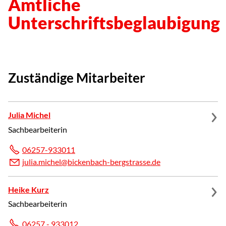
Amtliche
Unterschriftsbeglaubigung
Zuständige Mitarbeiter
Julia Michel
Sachbearbeiterin
06257-933011
j
l
m
ch
l
b
ck
nb
ch-b
rgstr
ss
d
Heike Kurz
Sachbearbeiterin
06257 - 933012