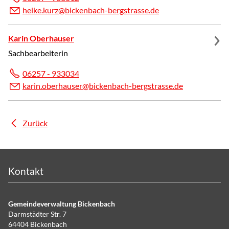
h
k
k
rz
b
ck
nb
ch-b
rgstr
ss
d
Karin Oberhauser
Sachbearbeiterin
06257 - 933034
k
r
n
b
rh
s
r
b
ck
nb
ch-b
rgstr
ss
d
Zurück
Kontakt
Gemeindeverwaltung Bickenbach
Darmstädter Str. 7
64404 Bickenbach