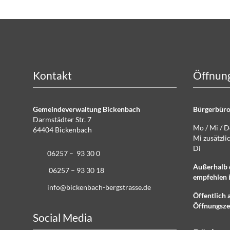
Kontakt
Öffnung
Gemeindeverwaltung Bickenbach
Bürgerbüro
Darmstädter Str. 7
Mo / Mi / 
64404 Bickenbach
Mi zusätz
Di g
06257 – 93 30 0
Außerhalb 
06257 – 93 30 18
empfehlen i
info@bickenbach-bergstrasse.de
Öffentlich 
Öffnungsze
Social Media