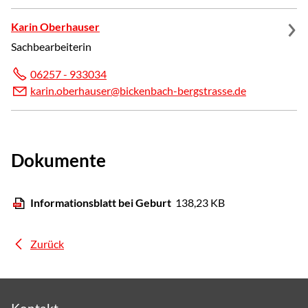
Karin Oberhauser
Sachbearbeiterin
06257 - 933034
k
r
n
b
rh
s
r
b
ck
nb
ch-b
rgstr
ss
d
Dokumente
Informationsblatt bei Geburt
138,23 KB
Zurück