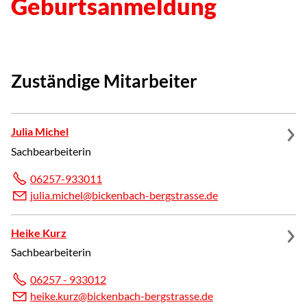
Geburtsanmeldung
Zuständige Mitarbeiter
Julia Michel
Sachbearbeiterin
06257-933011
j
l
m
ch
l
b
ck
nb
ch-b
rgstr
ss
d
Heike Kurz
Sachbearbeiterin
06257 - 933012
h
k
k
rz
b
ck
nb
ch-b
rgstr
ss
d