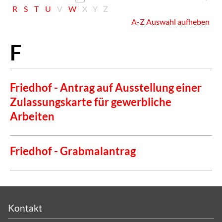
R
S
T
U
V
W
X
Y
Z
A-Z Auswahl aufheben
Friedhof - Antrag auf Ausstellung einer
Zulassungskarte für gewerbliche
Arbeiten
Friedhof - Grabmalantrag
Kontakt