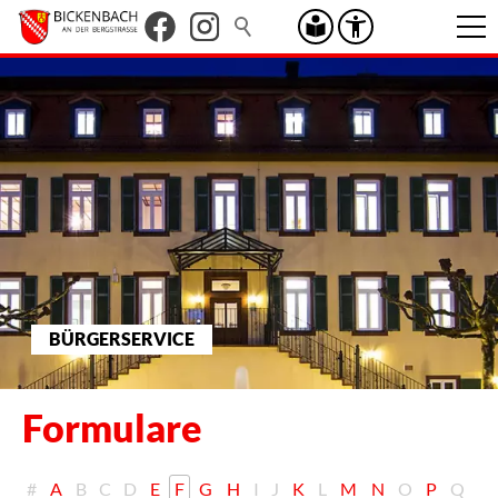
BÜRGERSERVICE
Formulare
#
A
B
C
D
E
F
G
H
I
J
K
L
M
N
O
P
Q