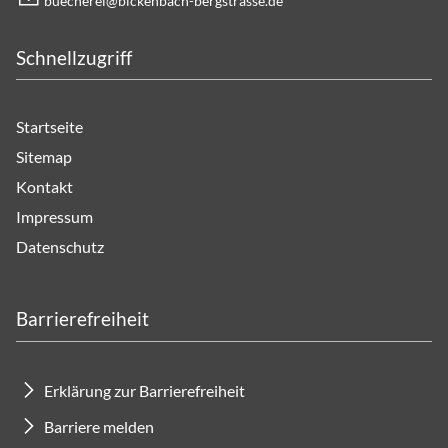
b
ch
r
b
ck
nb
ch-b
rgstr
ss
d
Schnellzugriff
Startseite
Sitemap
Kontakt
Impressum
Datenschutz
Barrierefreiheit
Erklärung zur Barrierefreiheit
Barriere melden