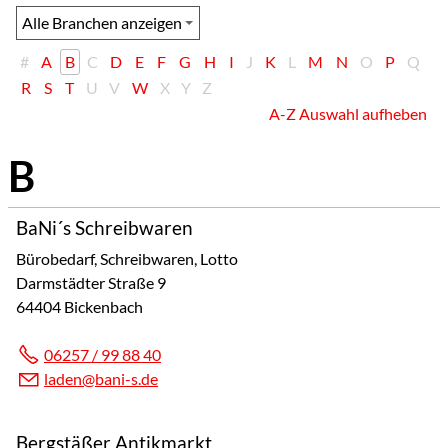
#
A
B
C
D
E
F
G
H
I
J
K
L
M
N
O
P
Q
R
S
T
U
V
W
X
Y
Z
A-Z Auswahl aufheben
BaNi´s Schreibwaren
Bürobedarf, Schreibwaren, Lotto
Darmstädter Straße 9
64404 Bickenbach
06257 / 99 88 40
l
d
n
b
n
-s
d
Bergstäßer Antikmarkt