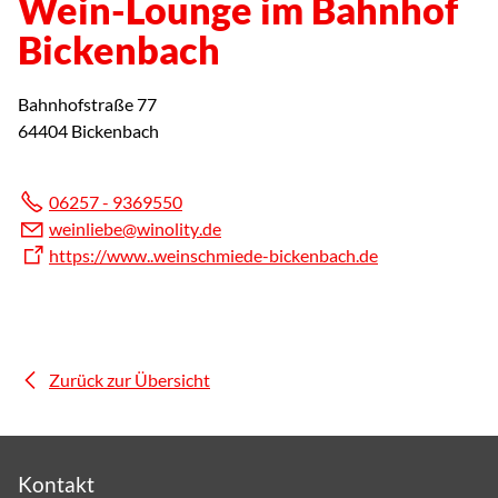
Wein-Lounge im Bahnhof
Bickenbach
Bahnhofstraße 77
64404 Bickenbach
06257 - 9369550
w
nl
b
w
n
l
ty
d
https://www..weinschmiede-bickenbach.de
Zurück zur Übersicht
Kontakt