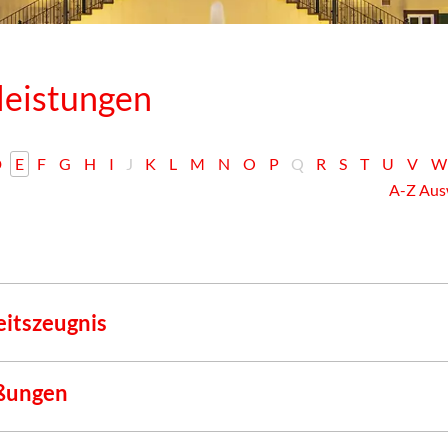
leistungen
D
E
F
G
H
I
J
K
L
M
N
O
P
Q
R
S
T
U
V
W
A-Z Aus
eitszeugnis
ßungen