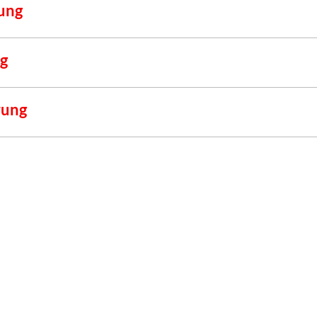
ung
g
rung