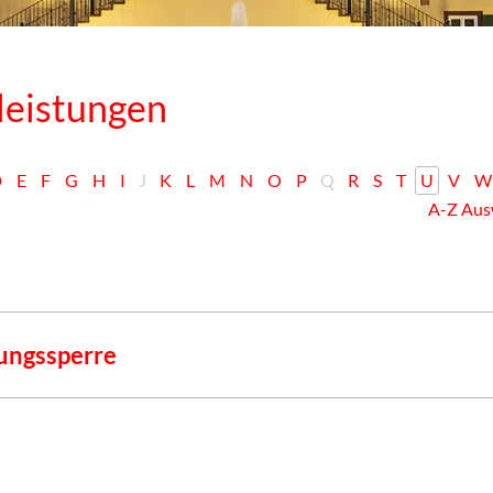
leistungen
D
E
F
G
H
I
J
K
L
M
N
O
P
Q
R
S
T
U
V
W
A-Z Aus
ungssperre