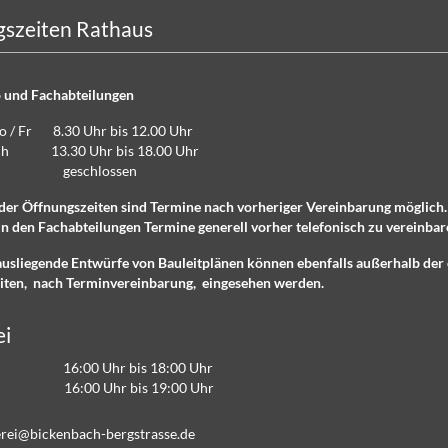
szeiten Rathaus
 und Fachabteilungen
Do / Fr 8.30 Uhr bis 12.00 Uhr
lich 13.30 Uhr bis 18.00 Uhr
eschlossen
der Öffnungszeiten sind Termine nach vorheriger Vereinbarung möglich
n den Fachabteilungen Termine generell vorher telefonisch zu vereinbar
ausliegende Entwürfe von Bauleitplänen können ebenfalls außerhalb der 
iten, nach Terminvereinbarung, eingesehen werden.
ei
16:00 Uhr bis 18:00 Uhr
 16:00 Uhr bis 19:00 Uhr
r
b
ck
nb
ch-b
rgstr
ss
d