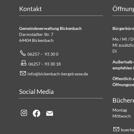
Kontakt
Öffnung
Gemeindeverwaltung Bickenbach
Bürgerbüro
Darmstädter Str. 7
Mo / Mi / 
64404 Bickenbach
Mi zusätz
Di g
06257 – 93 30 0
Außerhalb 
06257 – 93 30 18
empfehlen i
info@bickenbach-bergstrasse.de
Öffentlich 
Öffnungsze
Social Media
Bücher
Montag 
Mittwoch
b
ch