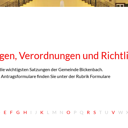
gen, Verordnungen und Richtli
r die wichtigsten Satzungen der Gemeinde Bickenbach.
Antragsformulare finden Sie unter der Rubrik Formulare
D
E
F
G
H
I
J
K
L
M
N
O
P
Q
R
S
T
U
V
W