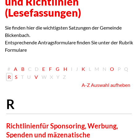
und Richtlinien
(Lesefassungen)
Sie finden hier die wichtigsten Satzungen der Gemeinde
Bickenbach.
Entsprechende Antragsformulare finden Sie unter der Rubrik
Formulare
#
A
B
C
D
E
F
G
H
I
J
K
L
M
N
O
P
Q
R
S
T
U
V
W
X
Y
Z
A-Z Auswahl aufheben
Richtlinienfür Sponsoring, Werbung,
Spenden und mäzenatische